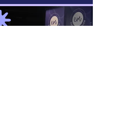
Tenemos buenas noticias
¡Recibimos el
sello de
educación financiera
de la Superintendencia
Financiera de Colombia
gracias a Bancolombia!
El sello de Educación
financiera SFC es una
distinción a las entidades
vigiladas por la
Superfinanciera y los gremios