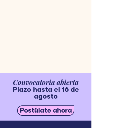
Guatemala.
2025
Emprender Mujer:
Formación
empresarial en Medellín (2 cohortes),
Bogotá (2 cohortes), Cali y Barranquilla.
Lanzamiento de Emprender Mujer
Marketplace.
Emprender Mujer en Guatemala.
Convocatoria abierta
Plazo hasta el 16 de
agosto
Postúlate ahora