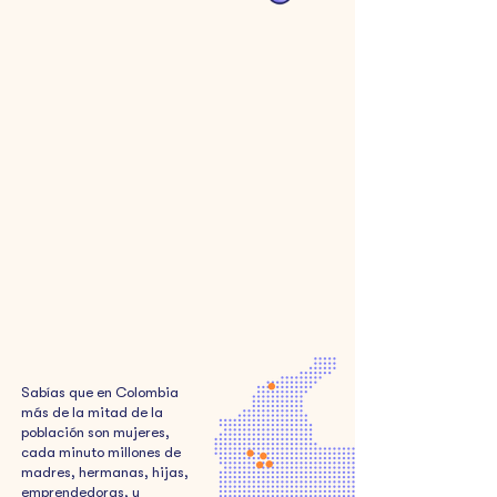
+900
132%
Participantes
Promedio de
incremento en ventas
427
376
Empleos nuevos
Productos y
generados
servicios creados
Sabías que en Colombia
más de la mitad de la
población son mujeres,
cada minuto millones de
madres, hermanas, hijas,
emprendedoras, y