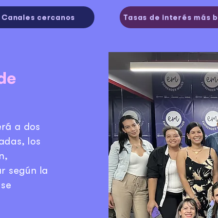
Canales cercanos
Tasas de interés más b
de
erá a dos
adas, los
n,
r según la
 se