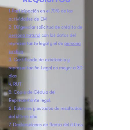
1.Participación en el 70% de las
actividades de EM
2. Diligenciar solicitud de crédito de
persona natural
con los datos del
representante legal y el de
persona
jurídica
.
3. Certificado de existencia y
representación Legal no mayor a 30
días
4. RUT
5. Copia de Cédula del
Representante legal.
6. Balances y estados de resultados
del último año
7. Declaraciones de Renta del último