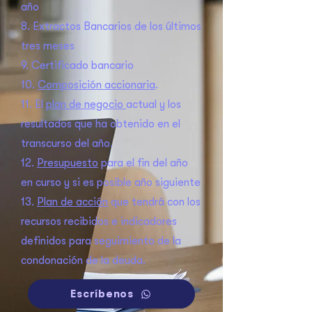
año
8. Extractos Bancarios de los últimos
tres meses
9. Certificado bancario
10.
Composición accionaria
.
11. El
plan de negocio
actual y los
resultados que ha obtenido en el
transcurso del año.
12.
Presupuesto
para el fin del año
en curso y si es posible año siguiente
13.
Plan de acción
que tendrá con los
recursos recibidos e indicadores
definidos para seguimiento de la
condonación de la deuda.
Escríbenos