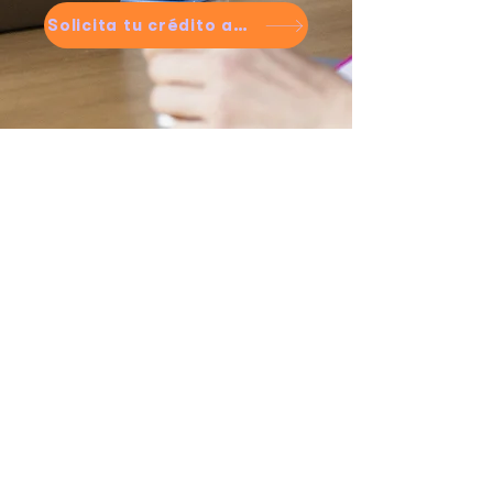
Solicita tu crédito aquí
Conoce nuestro
Simulador de Crédito
El simulador Visión Financiera te