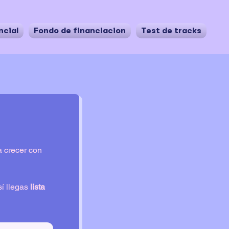
ncial
Fondo de financiación
Test de tracks
 crecer con 
í llegas 
lista 